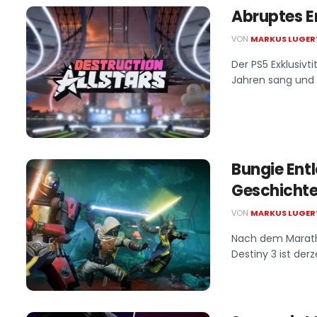
Abruptes En
VON
MARKUS LUGER
Der PS5 Exklusivt
Jahren sang und 
Bungie Entl
Geschicht
VON
MARKUS LUGER
Nach dem Maratho
Destiny 3 ist derze