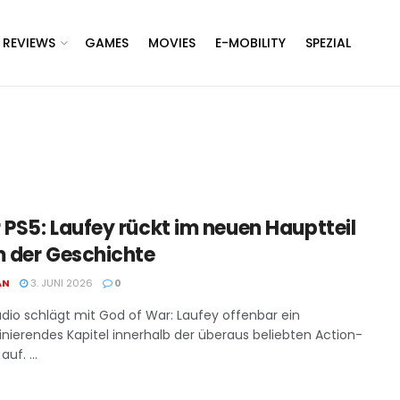
REVIEWS
GAMES
MOVIES
E-MOBILITY
SPEZIAL
 PS5: Laufey rückt im neuen Hauptteil
m der Geschichte
AN
3. JUNI 2026
0
dio schlägt mit God of War: Laufey offenbar ein
inierendes Kapitel innerhalb der überaus beliebten Action-
uf. ...