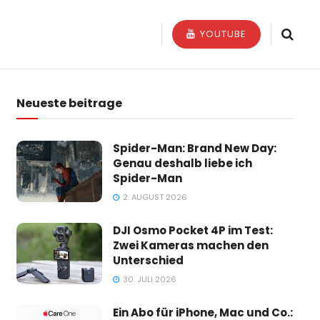
YOUTUBE
Neueste beitrage
Spider-Man: Brand New Day:
Genau deshalb liebe ich
Spider-Man
2. AUGUST 2026
DJI Osmo Pocket 4P im Test:
Zwei Kameras machen den
Unterschied
30. JULI 2026
Ein Abo für iPhone, Mac und Co.: