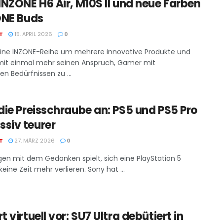
INZONE H6 Air, M10S II und neue Farben
ONE Buds
T
15. APRIL 2026
0
eine INZONE-Reihe um mehrere innovative Produkte und
mit einmal mehr seinen Anspruch, Gamer mit
en Bedürfnissen zu ...
die Preisschraube an: PS5 und PS5 Pro
siv teurer
T
27. MÄRZ 2026
0
gen mit dem Gedanken spielt, sich eine PlayStation 5
keine Zeit mehr verlieren. Sony hat ...
 virtuell vor: SU7 Ultra debütiert in