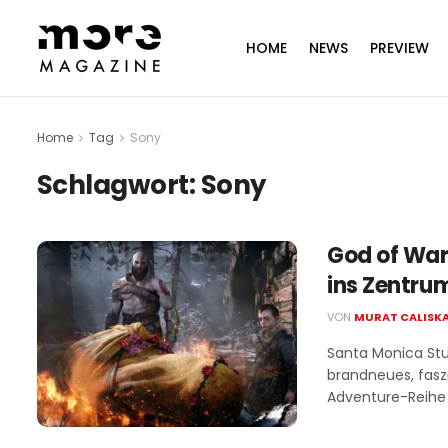
HOME
NEWS
PREVIEW
Home
Tag
Sony
Schlagwort:
Sony
God of War
ins Zentru
VON
MURAT CALISK
Santa Monica Stu
brandneues, fasz
Adventure-Reihe a