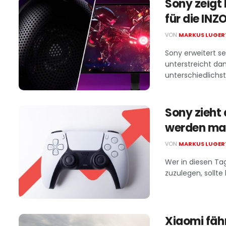
Sony zeigt 
für die INZ
VON
MARKUS LUGER
Sony erweitert s
unterstreicht da
unterschiedlichst
Sony zieht 
werden mas
VON
MARKUS LUGER
Wer in diesen Ta
zuzulegen, sollte 
Xiaomi fährt