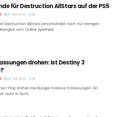
de für Destruction AllStars auf der PS5
T
27. MAI 2026
0
itel Destruction AllStars verschwindet nach nur wenigen
klanglos vom Online Spielfeld.
assungen drohen: Ist Destiny 3
e?
T
22. MAI 2026
0
n-Flop drohen bei Bungie massive Entlassungen. Ein
it nicht in Sicht.