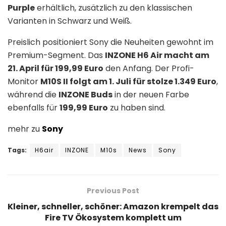
Purple
erhältlich, zusätzlich zu den klassischen
Varianten in Schwarz und Weiß.
Preislich positioniert Sony die Neuheiten gewohnt im
Premium-Segment. Das
INZONE H6 Air macht am
21. April für 199,99 Euro
den Anfang. Der Profi-
Monitor
M10S II folgt am 1. Juli für stolze 1.349 Euro
,
während die
INZONE Buds
in der neuen Farbe
ebenfalls für
199,99 Euro
zu haben sind.
mehr zu
Sony
Tags:
H6air
INZONE
M10s
News
Sony
Previous Post
Kleiner, schneller, schöner: Amazon krempelt das
Fire TV Ökosystem komplett um