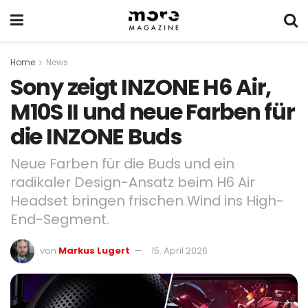
Home
News
Sony zeigt INZONE H6 Air,
M10S II und neue Farben für
die INZONE Buds
Neue Farben für die Buds und ein
radikaler Design-Ansatz beim H6 Air
Headset bringen frischen Wind ins High-
End-Segment.
von
Markus Lugert
15. April 2026