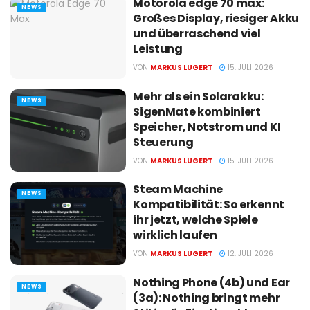
Motorola edge 70 max:
NEWS
Großes Display, riesiger Akku
und überraschend viel
Leistung
VON
MARKUS LUGERT
15. JULI 2026
Mehr als ein Solarakku:
NEWS
SigenMate kombiniert
Speicher, Notstrom und KI
Steuerung
VON
MARKUS LUGERT
15. JULI 2026
Steam Machine
NEWS
Kompatibilität: So erkennt
ihr jetzt, welche Spiele
wirklich laufen
VON
MARKUS LUGERT
12. JULI 2026
Nothing Phone (4b) und Ear
NEWS
(3a): Nothing bringt mehr