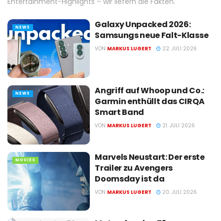
Entertainment-Highlights – wir liefern die Fakten.
Galaxy Unpacked 2026:
NEWS
Samsungs neue Falt-Klasse
VON
MARKUS LUGERT
22. JULI 2026
Angriff auf Whoop und Co.:
NEWS
Garmin enthüllt das CIRQA
Smart Band
VON
MARKUS LUGERT
21. JULI 2026
Marvels Neustart: Der erste
MOVIES
Trailer zu Avengers
Doomsday ist da
VON
MARKUS LUGERT
20. JULI 2026