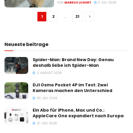
VON
MARKUS LUGERT
2. JULI 2026
1
2
…
21
Neueste beitrage
Spider-Man: Brand New Day: Genau
deshalb liebe ich Spider-Man
2. AUGUST 2026
DJI Osmo Pocket 4P im Test: Zwei
Kameras machen den Unterschied
30. JULI 2026
Ein Abo für iPhone, Mac und Co.:
AppleCare One expandiert nach Europa
27. JULI 2026