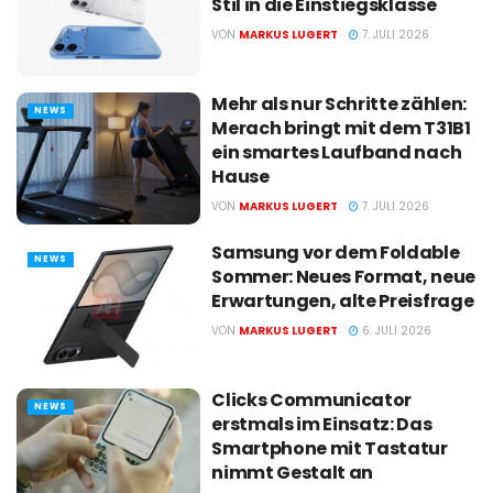
Stil in die Einstiegsklasse
VON
MARKUS LUGERT
7. JULI 2026
Mehr als nur Schritte zählen:
NEWS
Merach bringt mit dem T31B1
ein smartes Laufband nach
Hause
VON
MARKUS LUGERT
7. JULI 2026
Samsung vor dem Foldable
NEWS
Sommer: Neues Format, neue
Erwartungen, alte Preisfrage
VON
MARKUS LUGERT
6. JULI 2026
Clicks Communicator
NEWS
erstmals im Einsatz: Das
Smartphone mit Tastatur
nimmt Gestalt an