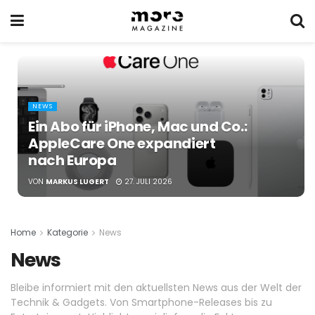
NEWS
Ein Abo für iPhone, Mac und Co.:
AppleCare One expandiert
nach Europa
VON
MARKUS LUGERT
27. JULI 2026
Home
Kategorie
News
News
Bleibe informiert mit den aktuellsten News aus der Welt der
Technik & Gadgets. Von Smartphone-Releases bis zu