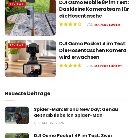
DJI Osmo Mobile 8P im Test:
REVIEWS
Das kleine Kamerateam für
die Hosentasche
VON
MARKUS LUGERT
DJI Osmo Pocket 4 im Test:
REVIEWS
Die Hosentaschen Kamera
wird erwachsen
VON
MARKUS LUGERT
Neueste beitrage
Spider-Man: Brand New Day: Genau
deshalb liebe ich Spider-Man
2. AUGUST 2026
DJI Osmo Pocket 4P im Test: Zwei