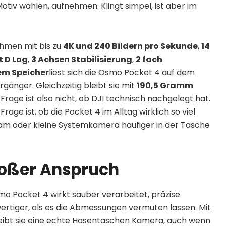
otiv wählen, aufnehmen. Klingt simpel, ist aber im
ahmen mit bis zu
4K und 240 Bildern pro Sekunde
,
14
it D Log
,
3 Achsen Stabilisierung
,
2 fach
em Speicher
liest sich die Osmo Pocket 4 auf dem
rgänger. Gleichzeitig bleibt sie mit
190,5 Gramm
rage ist also nicht, ob DJI technisch nachgelegt hat.
age ist, ob die Pocket 4 im Alltag wirklich so viel
cam oder kleine Systemkamera häufiger in der Tasche
roßer Anspruch
smo Pocket 4 wirkt sauber verarbeitet, präzise
tiger, als es die Abmessungen vermuten lassen. Mit
eibt sie eine echte Hosentaschen Kamera, auch wenn