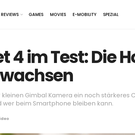
REVIEWS
GAMES
MOVIES
E-MOBILITY
SPEZIAL
t 4 im Test: Die
rwachsen
 kleinen Gimbal Kamera ein noch stärkeres Cr
nd wer beim Smartphone bleiben kann.
ideo