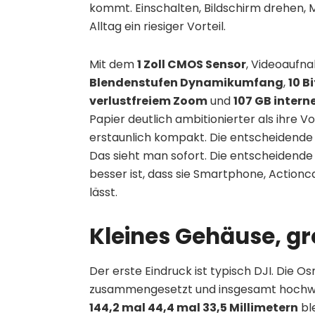
kommt. Einschalten, Bildschirm drehen, M
Alltag ein riesiger Vorteil.
Mit dem
1 Zoll CMOS Sensor
, Videoaufn
Blendenstufen Dynamikumfang
,
10 B
verlustfreiem Zoom
und
107 GB intern
Papier deutlich ambitionierter als ihre Vo
erstaunlich kompakt. Die entscheidende F
Das sieht man sofort. Die entscheidende Fr
besser ist, dass sie Smartphone, Action
lässt.
Kleines Gehäuse, g
Der erste Eindruck ist typisch DJI. Die O
zusammengesetzt und insgesamt hochwer
144,2 mal 44,4 mal 33,5 Millimetern
bl