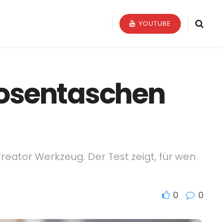
YOUTUBE
 Hosentaschen
eator Werkzeug. Der Test zeigt, für wen
0
0