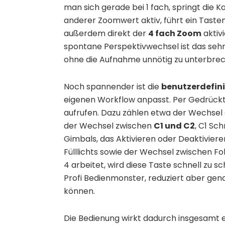
man sich gerade bei 1 fach, springt die K
anderer Zoomwert aktiv, führt ein Tasten
außerdem direkt der
4 fach Zoom
aktivi
spontane Perspektivwechsel ist das sehr
ohne die Aufnahme unnötig zu unterbrec
Noch spannender ist die
benutzerdefini
eigenen Workflow anpasst. Per Gedrückth
aufrufen. Dazu zählen etwa der Wechsel
der Wechsel zwischen
C1 und C2
, C1 Sc
Gimbals, das Aktivieren oder Deaktiviere
Fülllichts sowie der Wechsel zwischen F
4 arbeitet, wird diese Taste schnell zu 
Profi Bedienmonster, reduziert aber gen
können.
Die Bedienung wirkt dadurch insgesamt e