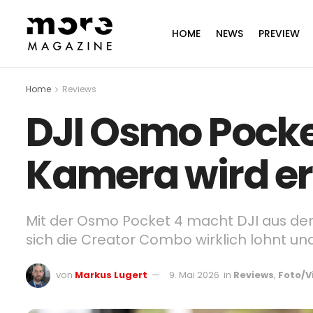
HOME
NEWS
PREVIEW
Home
Reviews
DJI Osmo Pocke
Kamera wird e
Mit der Osmo Pocket 4 macht DJI aus der
sich die Creator Combo wirklich lohnt u
von
Markus Lugert
9. Mai 2026
in
Reviews
,
Foto/V