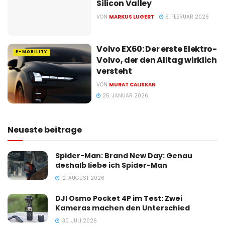
Silicon Valley
VON
MARKUS LUGERT
9. FEBRUAR 2026
Volvo EX60: Der erste Elektro-
E-MOBILITY
Volvo, der den Alltag wirklich
versteht
VON
MURAT CALISKAN
25. JANUAR 2026
Neueste beitrage
Spider-Man: Brand New Day: Genau
deshalb liebe ich Spider-Man
2. AUGUST 2026
DJI Osmo Pocket 4P im Test: Zwei
Kameras machen den Unterschied
30. JULI 2026