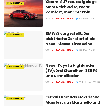
Xiaomi SU7 neu aufgelegt:
E-MOBILITY
Mehr Reichweite, mehr
Komfort, mehr Technik
VON
MURAT CALISKAN
22. MÄRZ 2026
BMW i3 vorgestellt: Der
E-MOBILITY
elektrische 3er startet als
Neue-Klasse-Limousine
VON
MURAT CALISKAN
20. MÄRZ 2026
Neuer Toyota Highlander
E-MOBILITY
(EV): Drei Sitzreihen, 338 PS
und Schnellladen
VON
MURAT CALISKAN
12. FEBRUAR 2026
Ferrari Luce: Das elektrische
E-MOBILITY
Manifest aus Maranello und