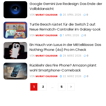
Google Gemini Live Redesign: Das Ende der
Vollbildansicht
VON
MURAT CALISKAN
20. APRIL 2026
0
Turtle Beach rüstet für die Switch 2 auf:
Neue Rematch-Controller im Galaxy-Look
VON
MURAT CALISKAN
7. APRIL 2026
0
Ein Hauch von Luxus in der Mittelklasse: Das
Nothing Phone (4a) Pro im Check
VON
MURAT CALISKAN
29. MÄRZ 2026
0
Rückkehr des Fire Phone? Amazon plant
wohl Smartphone-Comeback
VON
MURAT CALISKAN
22. MÄRZ 2026
0
1
2
…
5