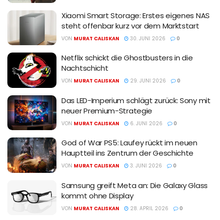
Xiaomi Smart Storage: Erstes eigenes NAS
steht offenbar kurz vor dem Marktstart
VON
MURAT CALISKAN
30. JUNI 2026
0
Netflix schickt die Ghostbusters in die
Nachtschicht
VON
MURAT CALISKAN
29. JUNI 2026
0
Das LED-Imperium schlägt zurück: Sony mit
neuer Premium-Strategie
VON
MURAT CALISKAN
6. JUNI 2026
0
God of War PS5: Laufey rückt im neuen
Hauptteil ins Zentrum der Geschichte
VON
MURAT CALISKAN
3. JUNI 2026
0
Samsung greift Meta an: Die Galaxy Glass
kommt ohne Display
VON
MURAT CALISKAN
28. APRIL 2026
0