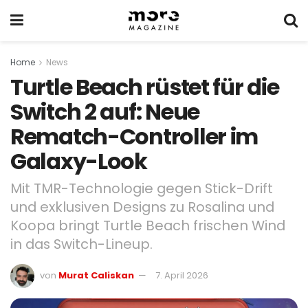
Home
News
Turtle Beach rüstet für die
Switch 2 auf: Neue
Rematch-Controller im
Galaxy-Look
Mit TMR-Technologie gegen Stick-Drift
und exklusiven Designs zu Rosalina und
Koopa bringt Turtle Beach frischen Wind
in das Switch-Lineup.
von
Murat Caliskan
7. April 2026