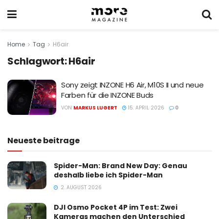
Home
Tag
H6air
Schlagwort:
H6air
Sony zeigt INZONE H6 Air, M10S II und neue
Farben für die INZONE Buds
VON
MARKUS LUGERT
15. APRIL 2026
0
Neueste beitrage
Spider-Man: Brand New Day: Genau
deshalb liebe ich Spider-Man
2. AUGUST 2026
DJI Osmo Pocket 4P im Test: Zwei
Kameras machen den Unterschied