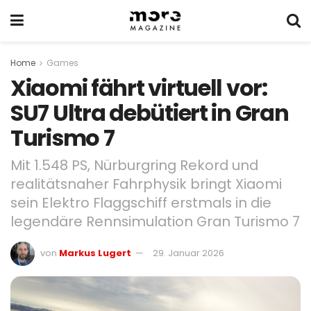
Home
Games
Xiaomi fährt virtuell vor:
SU7 Ultra debütiert in Gran
Turismo 7
Mit 1.548 PS, Nürburgring Rekord und
realitätsnaher Fahrphysik bringt Xiaomi
sein Elektro Flaggschiff erstmals in die
legendäre Rennsimulation Gran Turismo 7
von
Markus Lugert
29. Januar 2026