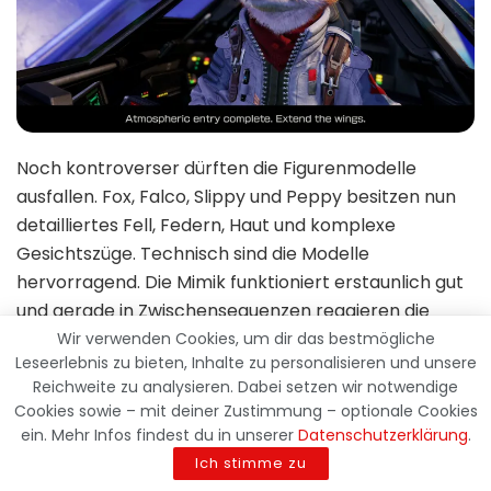
Noch kontroverser dürften die Figurenmodelle
ausfallen. Fox, Falco, Slippy und Peppy besitzen nun
detailliertes Fell, Federn, Haut und komplexe
Gesichtszüge. Technisch sind die Modelle
hervorragend. Die Mimik funktioniert erstaunlich gut
und gerade in Zwischensequenzen reagieren die
Figuren glaubwürdig aufeinander.
Wir verwenden Cookies, um dir das bestmögliche
Leseerlebnis zu bieten, Inhalte zu personalisieren und unsere
Künstlerisch bewegen sie sich allerdings gefährlich
Reichweite zu analysieren. Dabei setzen wir notwendige
Cookies sowie – mit deiner Zustimmung – optionale Cookies
nahe an einem Bereich, in dem niedliche Nintendo
ein. Mehr Infos findest du in unserer
Datenschutzerklärung
.
Figuren plötzlich wie Bewohner einer sehr aufwendig
Ich stimme zu
produzierten Tierdokumentation wirken. Slippys