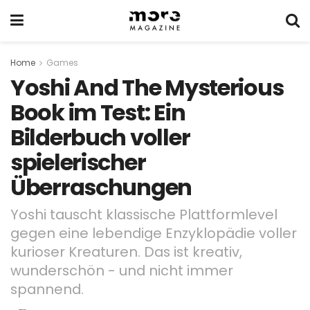
Home
Games
Yoshi And The Mysterious
Book im Test: Ein
Bilderbuch voller
spielerischer
Überraschungen
Yoshi tauscht klassische Plattformlevel
gegen eine lebendige Enzyklopädie voller
kurioser Kreaturen. Das ist kreativ,
wunderschön - und nicht immer
spannend.