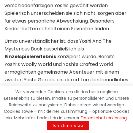
verschiedenfarbigen Yoshis gewählt werden.
Spielerisch unterscheiden sie sich nicht, sorgen aber
für etwas persönliche Abwechslung. Besonders
Kinder dürften schnell einen Favoriten finden.
Umso unverständlicher ist, dass Yoshi And The
Mysterious Book ausschließlich als
Einzelspielererlebnis
konzipiert wurde. Bereits
Yoshi’s Woolly World und Yoshi’s Crafted World
ermöglichten gemeinsame Abenteuer mit einem
zweiten Yoshi. Gerade ein derart familienfreundliches
Spiel hätte sich hervorragend für einen lokalen
Wir verwenden Cookies, um dir das bestmögliche
Mehrspielermodus geeignet.
Leseerlebnis zu bieten, Inhalte zu personalisieren und unsere
Reichweite zu analysieren. Dabei setzen wir notwendige
Viele Lebensräume hätten mit zwei Figuren sogar
Cookies sowie – mit deiner Zustimmung – optionale Cookies
zusätzliche Möglichkeiten geboten. Ein Spieler hätte
ein. Mehr Infos findest du in unserer
Datenschutzerklärung
.
Kreaturen bewegen können, während der andere
Ich stimme zu
ihre Reaktion untersucht. Gemeinsame Experimente