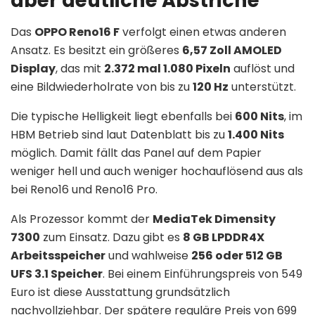
aber deutliche Abstriche
Das
OPPO Reno16 F
verfolgt einen etwas anderen
Ansatz. Es besitzt ein größeres
6,57 Zoll AMOLED
Display
, das mit
2.372 mal 1.080 Pixeln
auflöst und
eine Bildwiederholrate von bis zu
120 Hz
unterstützt.
Die typische Helligkeit liegt ebenfalls bei
600 Nits
, im
HBM Betrieb sind laut Datenblatt bis zu
1.400 Nits
möglich. Damit fällt das Panel auf dem Papier
weniger hell und auch weniger hochauflösend aus als
bei Reno16 und Reno16 Pro.
Als Prozessor kommt der
MediaTek Dimensity
7300
zum Einsatz. Dazu gibt es
8 GB LPDDR4X
Arbeitsspeicher
und wahlweise
256 oder 512 GB
UFS 3.1 Speicher
. Bei einem Einführungspreis von 549
Euro ist diese Ausstattung grundsätzlich
nachvollziehbar. Der spätere reguläre Preis von 699