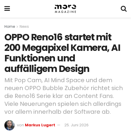
Home
News
OPPO Reno16 startet mit
200 Megapixel Kamera, AI
Funktionen und
auffälligem Design
Mit Pop Cam, AI Mind Space und dem
neuen OPPO Bubble Zubehör richtet sich
die Reno16 Serie klar an Content Fans.
Viele Neuerungen spielen sich allerdings
vor allem innerhalb der Software ab.
von
Markus Lugert
25. Juni 2026