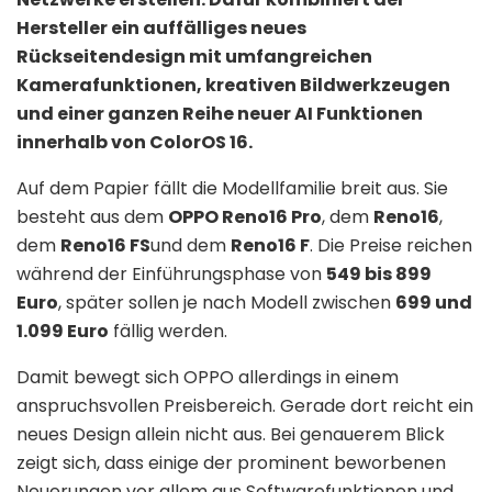
Hersteller ein auffälliges neues
Rückseitendesign mit umfangreichen
Kamerafunktionen, kreativen Bildwerkzeugen
und einer ganzen Reihe neuer AI Funktionen
innerhalb von ColorOS 16.
Auf dem Papier fällt die Modellfamilie breit aus. Sie
besteht aus dem
OPPO Reno16 Pro
, dem
Reno16
,
dem
Reno16 FS
und dem
Reno16 F
. Die Preise reichen
während der Einführungsphase von
549 bis 899
Euro
, später sollen je nach Modell zwischen
699 und
1.099 Euro
fällig werden.
Damit bewegt sich OPPO allerdings in einem
anspruchsvollen Preisbereich. Gerade dort reicht ein
neues Design allein nicht aus. Bei genauerem Blick
zeigt sich, dass einige der prominent beworbenen
Neuerungen vor allem aus Softwarefunktionen und