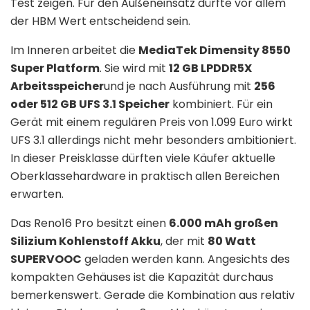
Test zeigen. Für den Außeneinsatz dürfte vor allem
der HBM Wert entscheidend sein.
Im Inneren arbeitet die
MediaTek Dimensity 8550
Super Platform
. Sie wird mit
12 GB LPDDR5X
Arbeitsspeicher
und je nach Ausführung mit
256
oder 512 GB UFS 3.1 Speicher
kombiniert. Für ein
Gerät mit einem regulären Preis von 1.099 Euro wirkt
UFS 3.1 allerdings nicht mehr besonders ambitioniert.
In dieser Preisklasse dürften viele Käufer aktuelle
Oberklassehardware in praktisch allen Bereichen
erwarten.
Das Reno16 Pro besitzt einen
6.000 mAh großen
Silizium Kohlenstoff Akku
, der mit
80 Watt
SUPERVOOC
geladen werden kann. Angesichts des
kompakten Gehäuses ist die Kapazität durchaus
bemerkenswert. Gerade die Kombination aus relativ