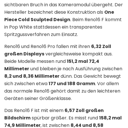
sichtbaren Bruch in das Kameramodul übergeht. Der
Hersteller bezeichnet diese Konstruktion als
One
Piece Cold Sculpted Design
. Beim Reno16 F kommt
in Pop White stattdessen ein transparentes
Spritzgussverfahren zum Einsatz.
Reno16 und Reno16 Pro fallen mit ihren
6,32 Zoll
großen Displays
vergleichsweise kompakt aus.
Beide Modelle messen rund
151,2 mal 72,4
Millimeter
und bleiben je nach Ausführung zwischen
8,2 und 8,36 Millimeter
dünn. Das Gewicht bewegt
sich zwischen etwa
177 und 188 Gramm
. Vor allem
das normale Reno16 gehört damit zu den leichteren
Geräten seiner Größenklasse.
Das Reno16 F ist mit einem
6,57 Zoll großen
Bildschirm
spürbar größer. Es misst rund
158,2 mal
74,9 Millimeter
, ist zwischen
8,44 und 8,58