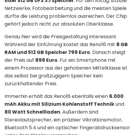
oder 512 GB UFS 3.1 Speicher
. Für den Alltag, soziale
Netzwerke, Fotobearbeitung und die meisten Spiele
dürfte die Leistung problemlos ausreichen. Der Chip
gehört jedoch nicht zur absoluten Oberklasse.
Genau hier wird die Preisgestaltung interessant.
Während der Einführung kostet das Reno16 mit
8 GB
RAM und 512 GB Speicher 799 Euro
. Danach steigt
der Preis auf
899 Euro
. Für ein Smartphone mit
einem Prozessor aus der gehobenen Mittelklasse ist
das selbst bei großzügigem Speicher kein
zurückhaltender Preis.
Immerhin erhält das Reno16 ebenfalls einen
6.000
mAh Akku mit Silizium Kohlenstoff Technik
und
80 Watt Schnellladen
. Außerdem sind
Stereolautsprecher, ein präziser Vibrationsmotor,
Bluetooth 5.4 und ein optischer Fingerabdrucksensor