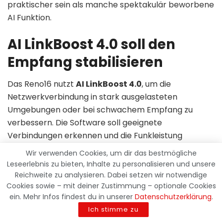
praktischer sein als manche spektakulär beworbene
AI Funktion.
AI LinkBoost 4.0 soll den
Empfang stabilisieren
Das Reno16 nutzt
AI LinkBoost 4.0
, um die
Netzwerkverbindung in stark ausgelasteten
Umgebungen oder bei schwachem Empfang zu
verbessern. Die Software soll geeignete
Verbindungen erkennen und die Funkleistung
entsprechend optimieren.
Wir verwenden Cookies, um dir das bestmögliche
Leseerlebnis zu bieten, Inhalte zu personalisieren und unsere
Wie groß der Unterschied in der Praxis ausfällt, dürfte
Reichweite zu analysieren. Dabei setzen wir notwendige
stark von Mobilfunknetz, Region und Netzbetreiber
Cookies sowie – mit deiner Zustimmung – optionale Cookies
abhängen. In Bahnhöfen, Stadien oder auf
ein. Mehr Infos findest du in unserer
Datenschutzerklärung
.
Veranstaltungen könnte eine intelligentere
Ich stimme zu
Verbindungssteuerung dennoch hilfreich sein.