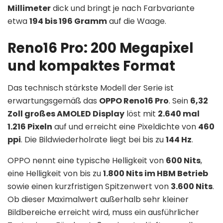
Millimeter
dick und bringt je nach Farbvariante
etwa
194 bis 196 Gramm
auf die Waage.
Reno16 Pro: 200 Megapixel
und kompaktes Format
Das technisch stärkste Modell der Serie ist
erwartungsgemäß das
OPPO Reno16 Pro
. Sein
6,32
Zoll großes AMOLED Display
löst mit
2.640 mal
1.216 Pixeln
auf und erreicht eine Pixeldichte von
460
ppi
. Die Bildwiederholrate liegt bei bis zu
144 Hz
.
OPPO nennt eine typische Helligkeit von
600 Nits
,
eine Helligkeit von bis zu
1.800 Nits im HBM Betrieb
sowie einen kurzfristigen Spitzenwert von
3.600 Nits
.
Ob dieser Maximalwert außerhalb sehr kleiner
Bildbereiche erreicht wird, muss ein ausführlicher