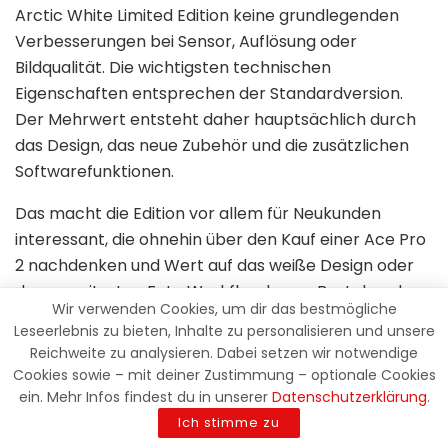
Arctic White Limited Edition keine grundlegenden
Verbesserungen bei Sensor, Auflösung oder
Bildqualität. Die wichtigsten technischen
Eigenschaften entsprechen der Standardversion.
Der Mehrwert entsteht daher hauptsächlich durch
das Design, das neue Zubehör und die zusätzlichen
Softwarefunktionen.
Das macht die Edition vor allem für Neukunden
interessant, die ohnehin über den Kauf einer Ace Pro
2 nachdenken und Wert auf das weiße Design oder
den erweiterten Foto Workflow legen. Bestehende
Wir verwenden Cookies, um dir das bestmögliche
Besitzer sollten dagegen prüfen, welche
Leseerlebnis zu bieten, Inhalte zu personalisieren und unsere
Zubehörprodukte auch mit ihrer bisherigen Kamera
Reichweite zu analysieren. Dabei setzen wir notwendige
kompatibel sind und separat angeboten werden.
Cookies sowie – mit deiner Zustimmung – optionale Cookies
ein. Mehr Infos findest du in unserer
Datenschutzerklärung
.
Der Pocket Printer und das Flash und Fill Light
Ich stimme zu
könnten unabhängig von der neuen Gehäusefarbe