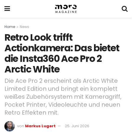
Home
News
Retro Look trifft
Actionkamera: Das bietet
die Insta360 Ace Pro 2
Arctic White
Die Ace Pro 2 erscheint als Arctic White
Limited Edition und bringt ein komplett
weißes Zubehörsystem mit Kameragriff,
Pocket Printer, Videoleuchte und neuen
Retro Effekten mit.
von
Markus Lugert
25. Juni 2026