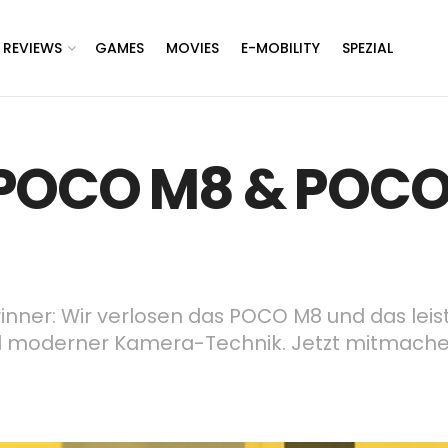
REVIEWS
GAMES
MOVIES
E-MOBILITY
SPEZIAL
 POCO M8 & POCO 
ner: Wir verlosen das POCO M8 und das leist
nd moderner Kamera-Technik. Jetzt mitmach