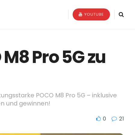
YOUTUBE
M8 Pro 5G zu
ungsstarke POCO M8 Pro 5G – inklusive
en und gewinnen!
0
21