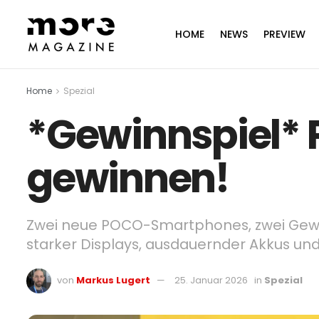
HOME
NEWS
PREVIEW
Home
Spezial
*Gewinnspiel*
gewinnen!
Zwei neue POCO-Smartphones, zwei Gewin
starker Displays, ausdauernder Akkus u
von
Markus Lugert
25. Januar 2026
in
Spezial