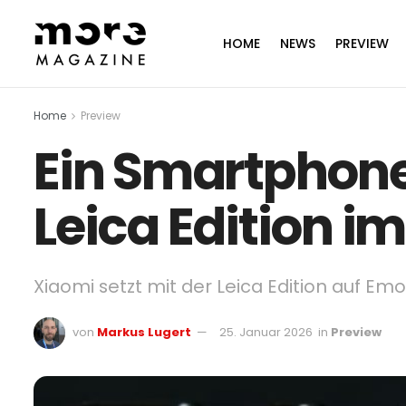
HOME
NEWS
PREVIEW
Home
Preview
Ein Smartphone 
Leica Edition i
Xiaomi setzt mit der Leica Edition auf Em
von
Markus Lugert
25. Januar 2026
in
Preview