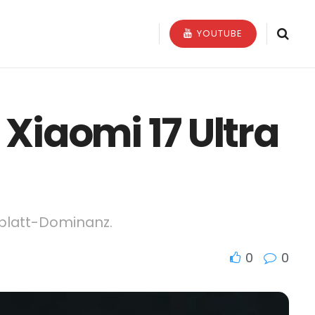
YOUTUBE
Xiaomi 17 Ultra
enblatt-Dominanz.
0
0