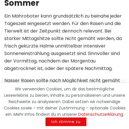
Sommer
Ein Mähroboter kann grundsätzlich zu beinahe jeder
Tageszeit eingesetzt werden. Für den Rasen und die
Tierwelt ist der Zeitpunkt dennoch relevant. Bei
starker Mittagshitze sollte nicht gemäht werden, da
frisch gekürzte Halme unmittelbar intensiver
Sonneneinstrahlung ausgesetzt sind. Sinnvoller sind
der Vormittag, nachdem der Morgentau
abgetrocknet ist, oder der spätere Nachmittag.
Nasser Rasen sollte nach Möglichkeit nicht gemäht
werden. Feuchte Halme können verklumpen und sich
Wir verwenden Cookies, um dir das bestmögliche
im Mähwerk sammeln. Auf weichem Boden
Leseerlebnis zu bieten, Inhalte zu personalisieren und unsere
Reichweite zu analysieren. Dabei setzen wir notwendige
hinterlassen die Räder außerdem leichter Spuren.
Cookies sowie – mit deiner Zustimmung – optionale Cookies
Nach kräftigem Regen ist es deshalb besser, den
ein. Mehr Infos findest du in unserer
Datenschutzerklärung
.
Mähvorgang zu verschieben, bis die Oberfläche
Ich stimme zu
wieder ausreichend abgetrocknet ist.