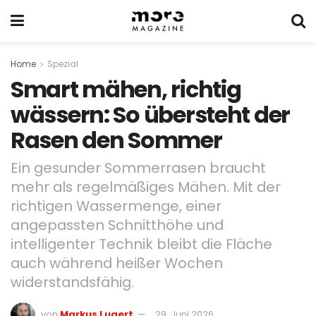
Home
Spezial
Smart mähen, richtig
wässern: So übersteht der
Rasen den Sommer
Ein gesunder Sommerrasen braucht
mehr als regelmäßiges Mähen. Mit der
richtigen Wassermenge, einer
angepassten Schnitthöhe und
intelligenter Technik bleibt die Fläche
auch während heißer Wochen
widerstandsfähig.
von
Markus Lugert
29. Juni 2026