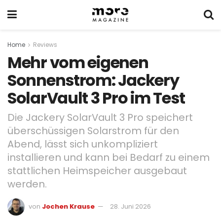
Home
Reviews
Mehr vom eigenen
Sonnenstrom: Jackery
SolarVault 3 Pro im Test
Die Jackery SolarVault 3 Pro speichert
überschüssigen Solarstrom für den
Abend, lässt sich unkompliziert
installieren und kann bei Bedarf zu einem
stattlichen Heimspeicher ausgebaut
werden.
von
Jochen Krause
28. Juni 2026