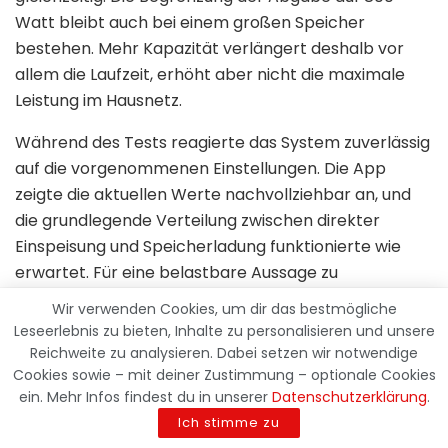
Watt bleibt auch bei einem großen Speicher
bestehen. Mehr Kapazität verlängert deshalb vor
allem die Laufzeit, erhöht aber nicht die maximale
Leistung im Hausnetz.
Während des Tests reagierte das System zuverlässig
auf die vorgenommenen Einstellungen. Die App
zeigte die aktuellen Werte nachvollziehbar an, und
die grundlegende Verteilung zwischen direkter
Einspeisung und Speicherladung funktionierte wie
erwartet. Für eine belastbare Aussage zu
Wirkungsgrad, Zellalterung und Langzeitstabilität ist
Wir verwenden Cookies, um dir das bestmögliche
ein Zeitraum von sieben Tagen allerdings zu kurz.
Leseerlebnis zu bieten, Inhalte zu personalisieren und unsere
Gerade bei einem stationären Batteriespeicher
Reichweite zu analysieren. Dabei setzen wir notwendige
werden sich manche Stärken und Schwächen erst
Cookies sowie – mit deiner Zustimmung – optionale Cookies
ein. Mehr Infos findest du in unserer
Datenschutzerklärung
.
nach mehreren Monaten und verschiedenen
Ich stimme zu
Jahreszeiten zeigen.