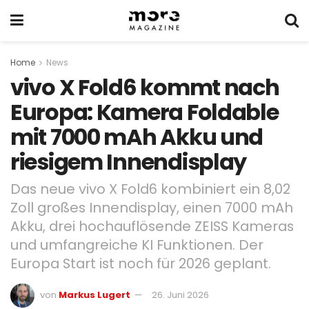
Home
News
vivo X Fold6 kommt nach
Europa: Kamera Foldable
mit 7000 mAh Akku und
riesigem Innendisplay
Das neue vivo X Fold6 kombiniert ein 8,02
Zoll großes Innendisplay, einen 7000 mAh
Akku, drei hochauflösende ZEISS Kameras
und umfangreiche KI Funktionen. Der
Europa Start ist noch für 2026 geplant.
von
Markus Lugert
26. Juni 2026