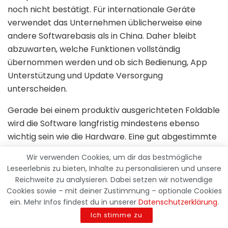
noch nicht bestätigt. Für internationale Geräte
verwendet das Unternehmen üblicherweise eine
andere Softwarebasis als in China. Daher bleibt
abzuwarten, welche Funktionen vollständig
übernommen werden und ob sich Bedienung, App
Unterstützung und Update Versorgung
unterscheiden.
Gerade bei einem produktiv ausgerichteten Foldable
wird die Software langfristig mindestens ebenso
wichtig sein wie die Hardware. Eine gut abgestimmte
Fensterverwaltung, verlässliche App Anpassungen
Wir verwenden Cookies, um dir das bestmögliche
und eine lange Versorgung mit Android sowie
Leseerlebnis zu bieten, Inhalte zu personalisieren und unsere
Sicherheitsupdates können den praktischen Nutzen
Reichweite zu analysieren. Dabei setzen wir notwendige
über mehrere Jahre maßgeblich beeinflussen.
Cookies sowie – mit deiner Zustimmung – optionale Cookies
ein. Mehr Infos findest du in unserer
Datenschutzerklärung
.
Wasserfest, staubgeschützt
Ich stimme zu