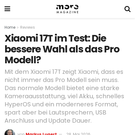
Home
Reviews
Xiaomi 17T im Test: Die
bessere Wahl als das Pro
Modell?
Mit dem Xiaomi 17T zeigt Xiaomi, dass es
nicht immer das Pro Modell sein muss.
Das normale Modell bietet eine starke
Kameraausstattung, viel Akku, schnelles
HyperOS und ein moderneres Format,
spart aber bei Lautsprechern, USB
Anschluss und Update Dauer.
von
Markus Lugert
28. Mai 2026