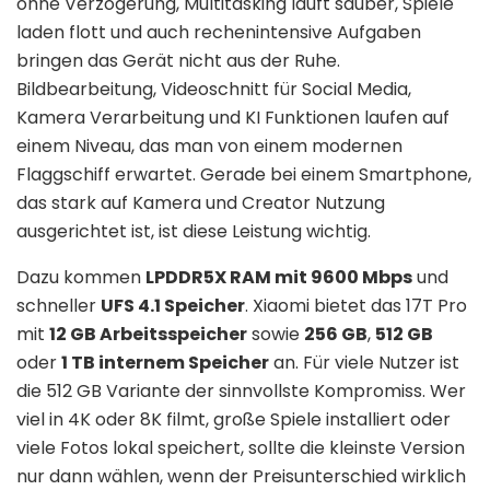
ohne Verzögerung, Multitasking läuft sauber, Spiele
laden flott und auch rechenintensive Aufgaben
bringen das Gerät nicht aus der Ruhe.
Bildbearbeitung, Videoschnitt für Social Media,
Kamera Verarbeitung und KI Funktionen laufen auf
einem Niveau, das man von einem modernen
Flaggschiff erwartet. Gerade bei einem Smartphone,
das stark auf Kamera und Creator Nutzung
ausgerichtet ist, ist diese Leistung wichtig.
Dazu kommen
LPDDR5X RAM mit 9600 Mbps
und
schneller
UFS 4.1 Speicher
. Xiaomi bietet das 17T Pro
mit
12 GB Arbeitsspeicher
sowie
256 GB
,
512 GB
oder
1 TB internem Speicher
an. Für viele Nutzer ist
die 512 GB Variante der sinnvollste Kompromiss. Wer
viel in 4K oder 8K filmt, große Spiele installiert oder
viele Fotos lokal speichert, sollte die kleinste Version
nur dann wählen, wenn der Preisunterschied wirklich