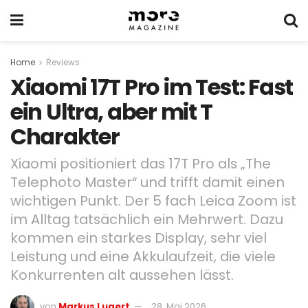
Home
Reviews
Xiaomi 17T Pro im Test: Fast
ein Ultra, aber mit T
Charakter
Xiaomi positioniert das 17T Pro als „The
Telephoto Master“ und trifft damit einen
wichtigen Punkt. Der 5 fach Leica Zoom ist
im Alltag tatsächlich ein Mehrwert. Dazu
kommen ein starkes Display, sehr viel
Leistung und eine Akkulaufzeit, die viele
Konkurrenten alt aussehen lässt.
von
Markus Lugert
28. Mai 2026