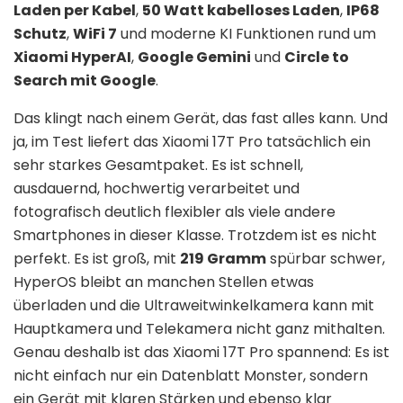
Laden per Kabel
,
50 Watt kabelloses Laden
,
IP68
Schutz
,
WiFi 7
und moderne KI Funktionen rund um
Xiaomi HyperAI
,
Google Gemini
und
Circle to
Search mit Google
.
Das klingt nach einem Gerät, das fast alles kann. Und
ja, im Test liefert das Xiaomi 17T Pro tatsächlich ein
sehr starkes Gesamtpaket. Es ist schnell,
ausdauernd, hochwertig verarbeitet und
fotografisch deutlich flexibler als viele andere
Smartphones in dieser Klasse. Trotzdem ist es nicht
perfekt. Es ist groß, mit
219 Gramm
spürbar schwer,
HyperOS bleibt an manchen Stellen etwas
überladen und die Ultraweitwinkelkamera kann mit
Hauptkamera und Telekamera nicht ganz mithalten.
Genau deshalb ist das Xiaomi 17T Pro spannend: Es ist
nicht einfach nur ein Datenblatt Monster, sondern
ein Gerät mit klaren Stärken und ebenso klar