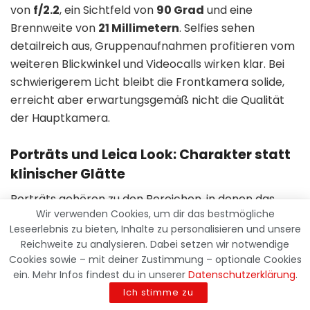
von
f/2.2
, ein Sichtfeld von
90 Grad
und eine
Brennweite von
21 Millimetern
. Selfies sehen
detailreich aus, Gruppenaufnahmen profitieren vom
weiteren Blickwinkel und Videocalls wirken klar. Bei
schwierigerem Licht bleibt die Frontkamera solide,
erreicht aber erwartungsgemäß nicht die Qualität
der Hauptkamera.
Porträts und Leica Look: Charakter statt
klinischer Glätte
Porträts gehören zu den Bereichen, in denen das
Wir verwenden Cookies, um dir das bestmögliche
Xiaomi 17T Pro besonders viel Freude macht. Die
Leseerlebnis zu bieten, Inhalte zu personalisieren und unsere
Kombination aus Leica Abstimmung, Hauptkamera
Reichweite zu analysieren. Dabei setzen wir notwendige
und Telekamera sorgt für einen Look, der nicht nur
Cookies sowie – mit deiner Zustimmung – optionale Cookies
technisch sauber, sondern auch stimmungsvoll wirkt.
ein. Mehr Infos findest du in unserer
Datenschutzerklärung
.
Gerade mit der Telekamera entstehen natürlichere
Ich stimme zu
Porträts, weil die Perspektive weniger verzerrt als bei