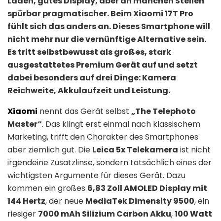
Laden, gutes Display, aber an manchen Stellen
spürbar pragmatischer. Beim Xiaomi 17T Pro
fühlt sich das anders an. Dieses Smartphone will
nicht mehr nur die vernünftige Alternative sein.
Es tritt selbstbewusst als großes, stark
ausgestattetes Premium Gerät auf und setzt
dabei besonders auf drei Dinge: Kamera
Reichweite, Akkulaufzeit und Leistung.
Xiaomi
nennt das Gerät selbst
„The Telephoto
Master“
. Das klingt erst einmal nach klassischem
Marketing, trifft den Charakter des Smartphones
aber ziemlich gut. Die
Leica 5x Telekamera
ist nicht
irgendeine Zusatzlinse, sondern tatsächlich eines der
wichtigsten Argumente für dieses Gerät. Dazu
kommen ein großes
6,83 Zoll AMOLED Display mit
144 Hertz
, der neue
MediaTek Dimensity 9500
, ein
riesiger
7000 mAh Silizium Carbon Akku
,
100 Watt