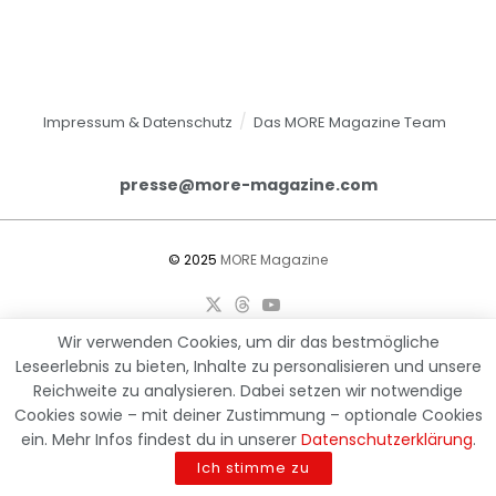
Impressum & Datenschutz
Das MORE Magazine Team
presse@more-magazine.com
© 2025
MORE Magazine
Wir verwenden Cookies, um dir das bestmögliche
Leseerlebnis zu bieten, Inhalte zu personalisieren und unsere
Öffnet Amazon in einem neuen Fenster oder, sofern eingerichte
Reichweite zu analysieren. Dabei setzen wir notwendige
Cookies sowie – mit deiner Zustimmung – optionale Cookies
ein. Mehr Infos findest du in unserer
Datenschutzerklärung
.
Ich stimme zu