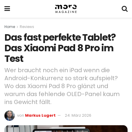
Home
Reviews
Das fast perfekte Tablet?
Das Xiaomi Pad 8 Pro im
Test
Wer braucht noch ein iPad wenn die
Android-Konkurrenz so stark aufspielt?
Wo das Xiaomi Pad 8 Pro glänzt und
warum das fehlende OLED-Panel kaum
ins Gewicht fällt.
von
Markus Lugert
24. März 2026