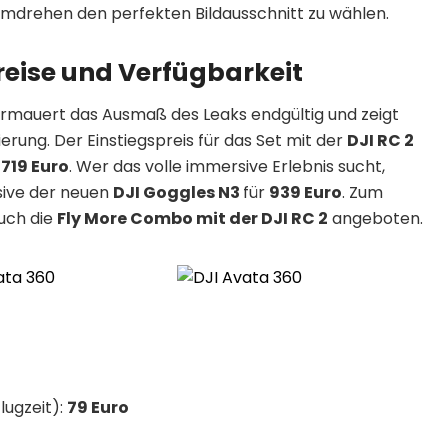
rehen den perfekten Bildausschnitt zu wählen.
ise und Verfügbarkeit
rmauert das Ausmaß des Leaks endgültig und zeigt
ierung. Der Einstiegspreis für das Set mit der
DJI RC 2
n
719 Euro
. Wer das volle immersive Erlebnis sucht,
sive der neuen
DJI Goggles N3
für
939 Euro
. Zum
uch die
Fly More Combo mit der DJI RC 2
angeboten.
Flugzeit):
79 Euro