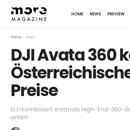
HOME
NEWS
PREVIEW
Home
News
DJI Avata 360 k
Österreichische
Preise
DJI kombiniert erstmals High-End-360-G
unten.