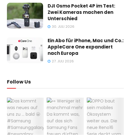
DJI Osmo Pocket 4P im Test:
Zwei Kameras machen den
Unterschied
30. JULI 2026
Ein Abo für iPhone, Mac und Co.:
AppleCare One expandiert
nach Europa
27. JULI 2026
Follow Us