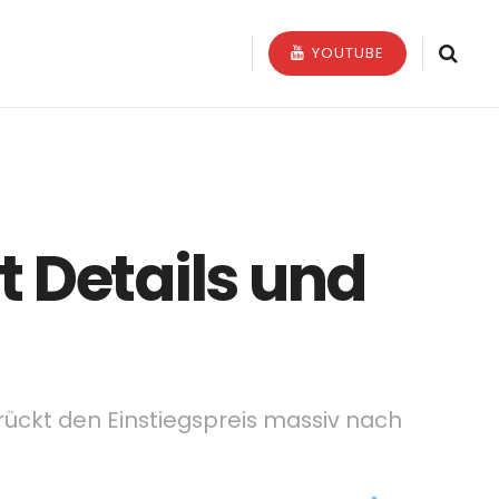
YOUTUBE
t Details und
ückt den Einstiegspreis massiv nach