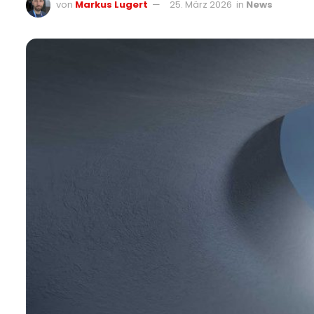
von
Markus Lugert
25. März 2026
in
News