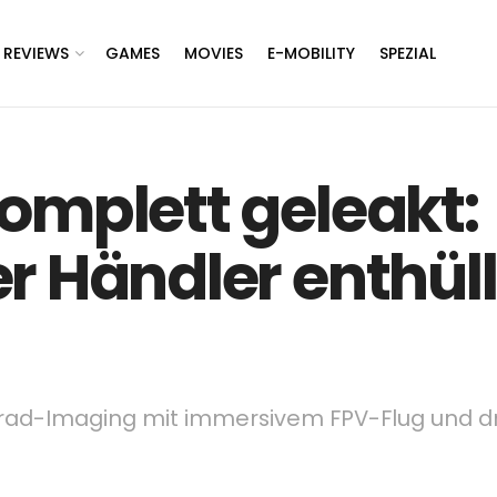
REVIEWS
GAMES
MOVIES
E-MOBILITY
SPEZIAL
omplett geleakt:
r Händler enthüll
rad-Imaging mit immersivem FPV-Flug und dr