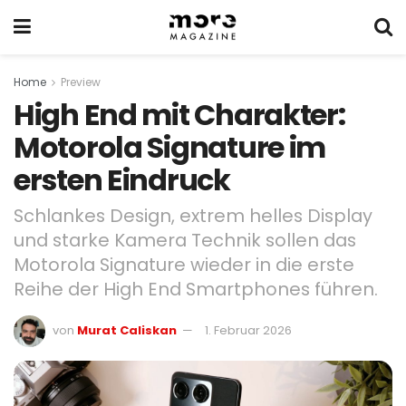
Home
Preview
High End mit Charakter:
Motorola Signature im
ersten Eindruck
Schlankes Design, extrem helles Display
und starke Kamera Technik sollen das
Motorola Signature wieder in die erste
Reihe der High End Smartphones führen.
von
Murat Caliskan
1. Februar 2026