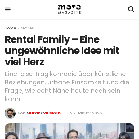
Home
Movies
Rental Family – Eine
ungewöhnliche Idee mit
viel Herz
Eine leise Tragikomödie über künstliche
Beziehungen, urbane Einsamkeit und die
Frage, wie echt Nähe heute noch sein
kann.
von
Murat Caliskan
25. Januar 2026