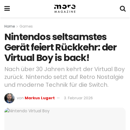
Home
Games
Nintendos seltsamstes
Gerät feiert Rückkehr: der
Virtual Boy is back!
Nach über 30 Jahren kehrt der Virtual Boy
zurück. Nintendo setzt auf Retro Nostalgie
und moderne Technik für die Switch.
von
Markus Lugert
3. Februar 2026