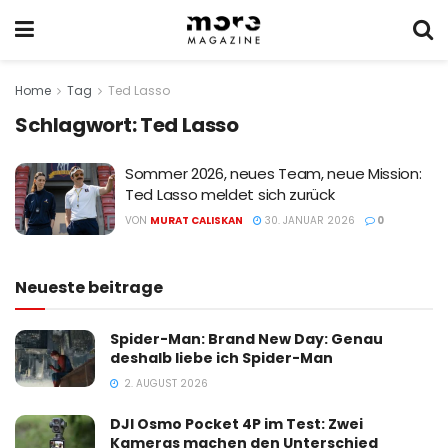
Home
Tag
Ted Lasso
Schlagwort:
Ted Lasso
Sommer 2026, neues Team, neue Mission:
Ted Lasso meldet sich zurück
VON
MURAT CALISKAN
30. JANUAR 2026
0
Neueste beitrage
Spider-Man: Brand New Day: Genau
deshalb liebe ich Spider-Man
2. AUGUST 2026
DJI Osmo Pocket 4P im Test: Zwei
Kameras machen den Unterschied