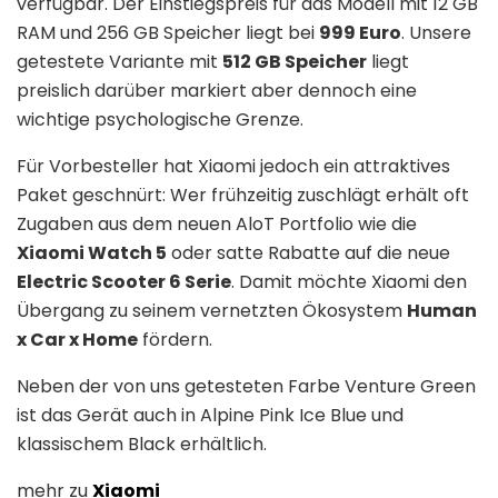
verfügbar. Der Einstiegspreis für das Modell mit 12 GB
RAM und 256 GB Speicher liegt bei
999 Euro
. Unsere
getestete Variante mit
512 GB Speicher
liegt
preislich darüber markiert aber dennoch eine
wichtige psychologische Grenze.
Für Vorbesteller hat Xiaomi jedoch ein attraktives
Paket geschnürt: Wer frühzeitig zuschlägt erhält oft
Zugaben aus dem neuen AloT Portfolio wie die
Xiaomi Watch 5
oder satte Rabatte auf die neue
Electric Scooter 6 Serie
. Damit möchte Xiaomi den
Übergang zu seinem vernetzten Ökosystem
Human
x Car x Home
fördern.
Neben der von uns getesteten Farbe Venture Green
ist das Gerät auch in Alpine Pink Ice Blue und
klassischem Black erhältlich.
mehr zu
Xiaomi