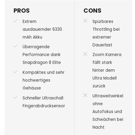
PROS
CONS
Extrem
Spürbares
ausdauernder 6330
Throttling bei
mAh Akku
extremer
Dauerlast
Überragende
Performance dank
Zoom Kamera
Snapdragon 8 Elite
fällt stark
hinter dem
Kompaktes und sehr
Ultra Modell
hochwertiges
zurück
Gehäuse
Ultraweitwinkel
Schneller Ultraschall
ohne
Fingerabdrucksensor
Autofokus und
Schwächen bei
Nacht