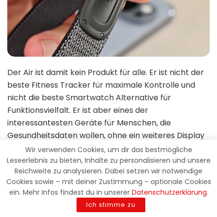
Der Air ist damit kein Produkt für alle. Er ist nicht der
beste Fitness Tracker für maximale Kontrolle und
nicht die beste Smartwatch Alternative für
Funktionsvielfalt. Er ist aber eines der
interessantesten Geräte für Menschen, die
Gesundheitsdaten wollen, ohne ein weiteres Display
in ihrem Leben zu haben.
Wir verwenden Cookies, um dir das bestmögliche
Leseerlebnis zu bieten, Inhalte zu personalisieren und unsere
Attraktiver Preis, aber nicht
Reichweite zu analysieren. Dabei setzen wir notwendige
Cookies sowie – mit deiner Zustimmung – optionale Cookies
ohne Folgekosten-Risiko
ein. Mehr Infos findest du in unserer
Datenschutzerklärung
.
Ich stimme zu
Mit
99,99 Euro
ist der Google Fitbit Air fair