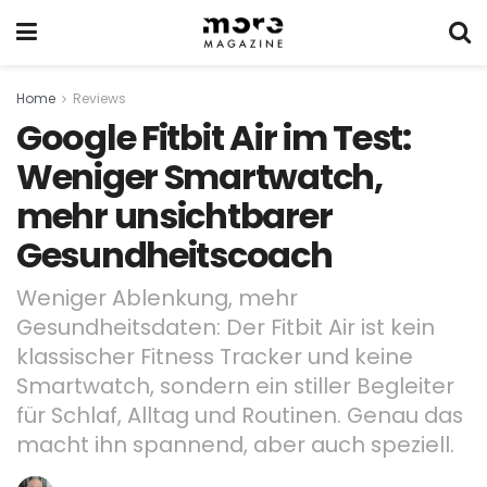
Home
Reviews
Google Fitbit Air im Test:
Weniger Smartwatch,
mehr unsichtbarer
Gesundheitscoach
Weniger Ablenkung, mehr
Gesundheitsdaten: Der Fitbit Air ist kein
klassischer Fitness Tracker und keine
Smartwatch, sondern ein stiller Begleiter
für Schlaf, Alltag und Routinen. Genau das
macht ihn spannend, aber auch speziell.