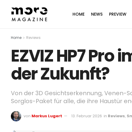
HOME
NEWS
PREVIEW
Home
Reviews
EZVIZ HP7 Pro im
der Zukunft?
Von der 3D Gesichtserkennung, Venen-Sca
Sorglos-Paket für alle, die ihre Haustür e
von
Markus Lugert
13. Februar 2026
in
Reviews
,
S