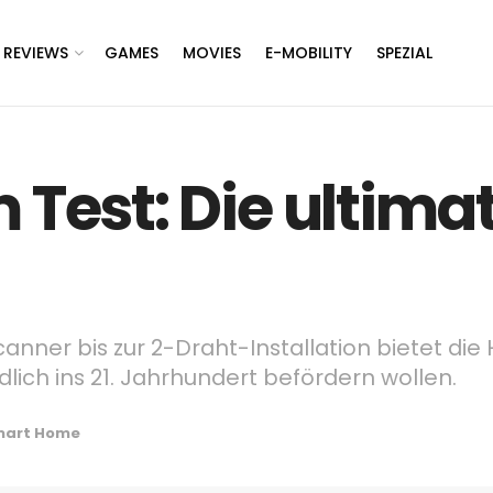
REVIEWS
GAMES
MOVIES
E-MOBILITY
SPEZIAL
 Test: Die ultima
nner bis zur 2-Draht-Installation bietet die
ndlich ins 21. Jahrhundert befördern wollen.
mart Home