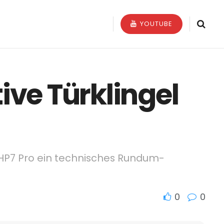
YOUTUBE
tive Türklingel
 HP7 Pro ein technisches Rundum-
0
0