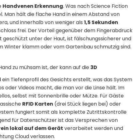
ne
Handvenen Erkennung
. Was nach Science Fiction
abel. Man hält die flache Hand in einem Abstand von
ra, und innerhalb von weniger als
1,5 Sekunden
schloss frei. Der Vorteil gegenüber dem Fingerabdruck
gt geschützt unter der Haut, ist fälschungssicherer und
r im Winter klamm oder vom Gartenbau schmutzig sind.
and zu mühsam ist, der kann auf die
3D
d ein Tiefenprofil des Gesichts erstellt, was das System
 oder Videos macht, die man vor die Linse hält. Im
ellos, selbst mit Sonnenbrille oder Mütze. Für Gäste
lassische
RFID Karten
(drei Stück liegen bei) oder
stem fungiert somit als komplette Zutrittskontrolle
gend für Datenschützer ist das Versprechen von
rein lokal auf dem Gerät
verarbeitet werden und
htung Cloud verlassen.