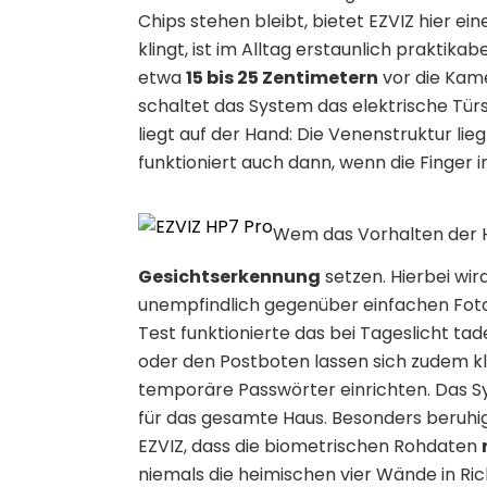
Chips stehen bleibt, bietet EZVIZ hier ei
klingt, ist im Alltag erstaunlich praktik
etwa
15 bis 25 Zentimetern
vor die Kame
schaltet das System das elektrische Tür
liegt auf der Hand: Die Venenstruktur lie
funktioniert auch dann, wenn die Finge
Wem das Vorhalten der H
Gesichtserkennung
setzen. Hierbei wir
unempfindlich gegenüber einfachen Fotos
Test funktionierte das bei Tageslicht tad
oder den Postboten lassen sich zudem k
temporäre Passwörter einrichten. Das Sy
für das gesamte Haus. Besonders beruhi
EZVIZ, dass die biometrischen Rohdaten
niemals die heimischen vier Wände in Ric