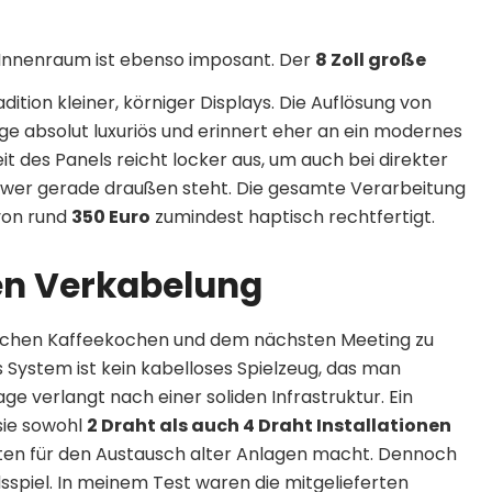
Innenraum ist ebenso imposant. Der
8 Zoll große
dition kleiner, körniger Displays. Die Auflösung von
age absolut luxuriös und erinnert eher an ein modernes
eit des Panels reicht locker aus, um auch bei direkter
, wer gerade draußen steht. Die gesamte Verarbeitung
 von rund
350 Euro
zumindest haptisch rechtfertigt.
ten Verkabelung
ischen Kaffeekochen und dem nächsten Meeting zu
s System ist kein kabelloses Spielzeug, das man
ge verlangt nach einer soliden Infrastruktur. Ein
 sie sowohl
2 Draht als auch 4 Draht Installationen
aten für den Austausch alter Anlagen macht. Dennoch
ldsspiel. In meinem Test waren die mitgelieferten