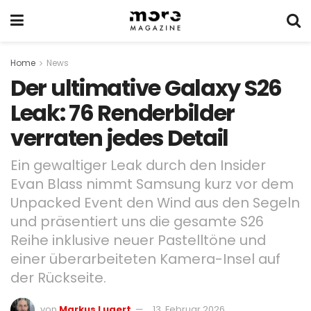
Home
News
Der ultimative Galaxy S26
Leak: 76 Renderbilder
verraten jedes Detail
Ein gewaltiger Leak durch den Insider
Evan Blass nimmt Samsung kurz vor dem
Unpacked Event den Wind aus den Segeln
und präsentiert uns die gesamte S26
Reihe inklusive neuer Pastelltöne und
einer überarbeiteten Kamera-Insel auf
der Rückseite.
von
Markus Lugert
13. Februar 2026