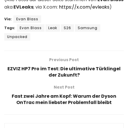
aka
EVLeaks
; via X.com:
https://x.com/evleaks
)
Via:
Evan Blass
Tags:
Evan Blass
Leak
S26
Samsung
Unpacked
Previous Post
EZVIZ HP7 Pro im Test: Die ultimative Türklingel
der Zukunft?
Next Post
Fast zwei Jahre am Kopf: Warum der Dyson
OnTrac mein liebster Problemfall bleibt