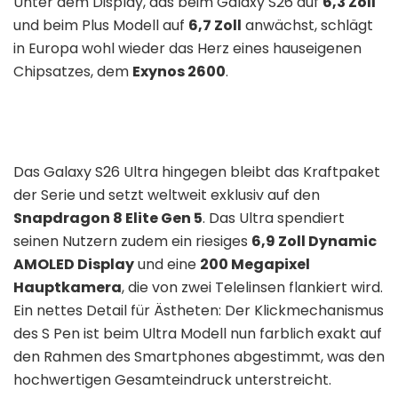
Unter dem Display, das beim Galaxy S26 auf
6,3 Zoll
und beim Plus Modell auf
6,7 Zoll
anwächst, schlägt
in Europa wohl wieder das Herz eines hauseigenen
Chipsatzes, dem
Exynos 2600
.
Das Galaxy S26 Ultra hingegen bleibt das Kraftpaket
der Serie und setzt weltweit exklusiv auf den
Snapdragon 8 Elite Gen 5
. Das Ultra spendiert
seinen Nutzern zudem ein riesiges
6,9 Zoll Dynamic
AMOLED Display
und eine
200 Megapixel
Hauptkamera
, die von zwei Telelinsen flankiert wird.
Ein nettes Detail für Ästheten: Der Klickmechanismus
des S Pen ist beim Ultra Modell nun farblich exakt auf
den Rahmen des Smartphones abgestimmt, was den
hochwertigen Gesamteindruck unterstreicht.