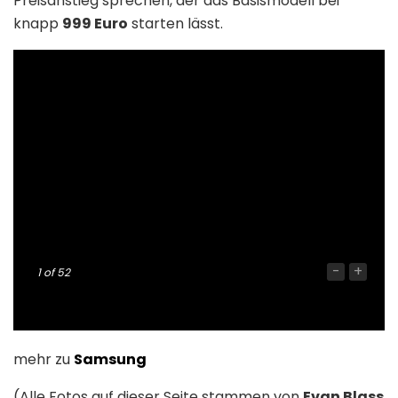
Preisanstieg sprechen, der das Basismodell bei
knapp
999 Euro
starten lässt.
-
+
1
of 52
mehr zu
Samsung
(Alle Fotos auf dieser Seite stammen von
Evan Blass