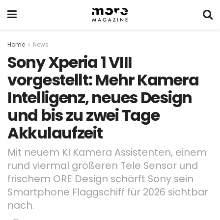
Home
News
Sony Xperia 1 VIII
vorgestellt: Mehr Kamera
Intelligenz, neues Design
und bis zu zwei Tage
Akkulaufzeit
Mit neuem KI Kamera Assistenten, einem
rund viermal größeren Tele Sensor und
frischem ORE Design schärft Sony sein
Smartphone Flaggschiff für 2026 sichtbar
nach.