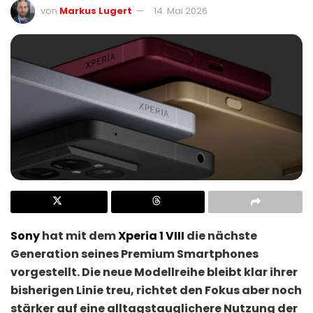
von
Markus Lugert
14. Mai 2026
Sony
hat mit dem
Xperia 1 VIII
die nächste
Generation seines Premium Smartphones
vorgestellt. Die neue Modellreihe bleibt klar ihrer
bisherigen Linie treu, richtet den Fokus aber noch
stärker auf eine alltagstauglichere Nutzung der