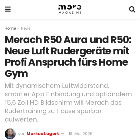
Home
News
Merach R50 Aura und R50:
Neue Luft Rudergeräte mit
Profi Anspruch fürs Home
Gym
Mit dynamischem Luftwiderstand,
smarter App Einbindung und optionalem
15,6 Zoll HD Bildschirm will Merach das
Rudertraining zu Hause spürbar
aufwerten.
von
Markus Lugert
18. Mai 2026