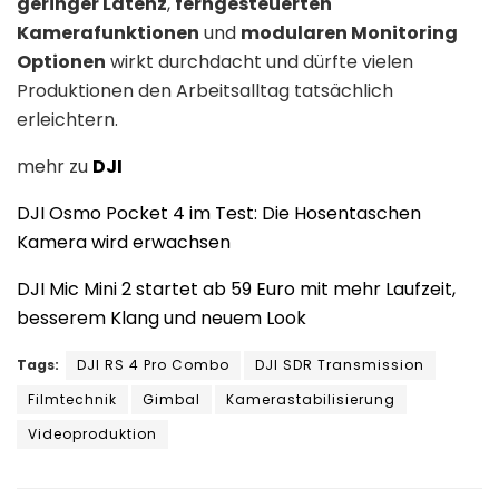
geringer Latenz
,
ferngesteuerten
Kamerafunktionen
und
modularen Monitoring
Optionen
wirkt durchdacht und dürfte vielen
Produktionen den Arbeitsalltag tatsächlich
erleichtern.
mehr zu
DJI
DJI Osmo Pocket 4 im Test: Die Hosentaschen
Kamera wird erwachsen
DJI Mic Mini 2 startet ab 59 Euro mit mehr Laufzeit,
besserem Klang und neuem Look
Tags:
DJI RS 4 Pro Combo
DJI SDR Transmission
Filmtechnik
Gimbal
Kamerastabilisierung
Videoproduktion