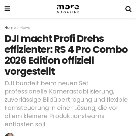
Home
News
DJI macht Profi Drehs
effizienter: RS 4 Pro Combo
2026 Edition offiziell
vorgestellt
DJI bündelt beim neuen Set
professionelle Kamerastabilisierung,
zuverlässige Bildübertragung und flexible
Fernsteuerung in einer Lösung, die vor
allem kleinere Produktionsteams
entlasten soll.