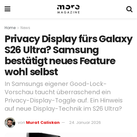
Home
News
Privacy Display fürs Galaxy
S26 Ultra? Samsung
bestätigt neues Feature
wohl selbst
In Samsungs eigener Good-Lock-
Vorschau taucht überraschend ein
Privacy-Display-Toggle auf. Ein Hinweis
auf neue Display-Technik im S26 Ultra?
von
Murat Caliskan
24. Januar 2026