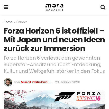
Home
Games
Forza Horizon 6 ist offiziell –
Mit Japan und neuen Ideen
zurück zur Immersion
Forza Horizon 6 verlässt den gewohnten
Superstar-Ansatz und rückt Entdeckung,
Kultur und Weltgefühl stärker in den Fokus
von
Murat Caliskan
23. Januar 2026