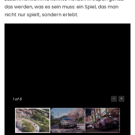
das werden, was es sein muss: ein Spiel, das man
nicht nur spielt, sondern erlebt.
-
+
1
of 6