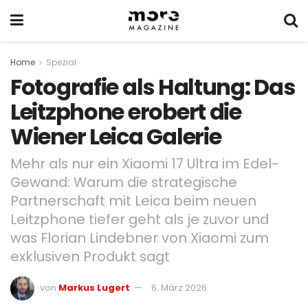
Home
Spezial
Fotografie als Haltung: Das
Leitzphone erobert die
Wiener Leica Galerie
Mehr als nur ein Xiaomi 17 Ultra im Edel-
Gewand: Warum die strategische
Partnerschaft mit Leica beim neuen
Leitzphone tiefer geht als je zuvor und
was Florian Lindebner von Xiaomi zum
exklusiven Produkt sagt
von
Markus Lugert
6. März 2026