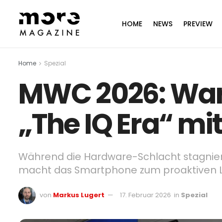
HOME
NEWS
PREVIEW
Home
Spezial
MWC 2026: War
„The IQ Era“ mit
Während die Hardware-Schlacht stagnier
macht das Smartphone zum proaktiven L
von
Markus Lugert
17. Februar 2026
in
Spezial