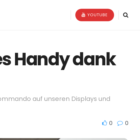
YOUTUBE
es Handy dank
 Kommando auf unseren Displays und
0
0