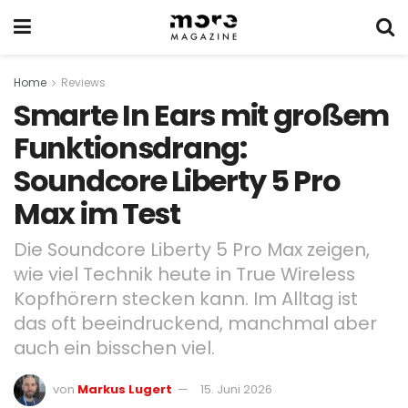
Home
Reviews
Smarte In Ears mit großem
Funktionsdrang:
Soundcore Liberty 5 Pro
Max im Test
Die Soundcore Liberty 5 Pro Max zeigen,
wie viel Technik heute in True Wireless
Kopfhörern stecken kann. Im Alltag ist
das oft beeindruckend, manchmal aber
auch ein bisschen viel.
von
Markus Lugert
15. Juni 2026