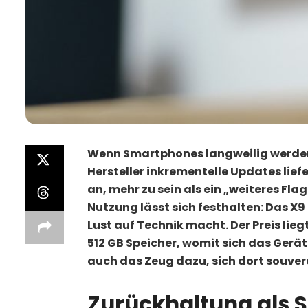
Wenn Smartphones langweilig werden, is
Hersteller inkrementelle Updates liefe
an, mehr zu sein als ein „weiteres Fl
Nutzung lässt sich festhalten: Das X9
Lust auf Technik macht. Der Preis liegt
512 GB Speicher, womit sich das Gerät
auch das Zeug dazu, sich dort souve
Zurückhaltung als 