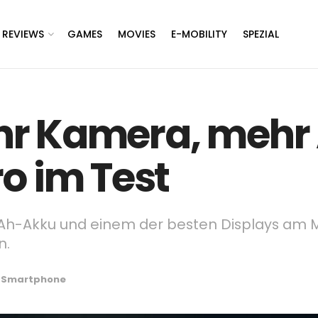
REVIEWS
GAMES
MOVIES
E-MOBILITY
SPEZIAL
hr Kamera, mehr
o im Test
h-Akku und einem der besten Displays am Mar
n.
,
Smartphone