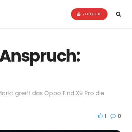
YOUTUBE
 Anspruch:
kt greift das Oppo Find X9 Pro die
1
0