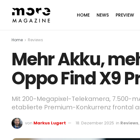
HOME
NEWS
PREVIEW
Home
Reviews
Mehr Akku, me
Oppo Find X9 Pr
Mit 200-Megapixel-Telekamera, 7.500-mA
etablierte Premium-Konkurrenz frontal a
von
Markus Lugert
18. Dezember 2025
in
Reviews