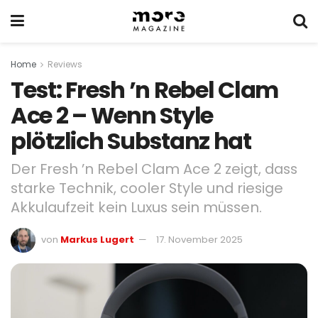
Home
Reviews
Test: Fresh ’n Rebel Clam
Ace 2 – Wenn Style
plötzlich Substanz hat
Der Fresh ’n Rebel Clam Ace 2 zeigt, dass
starke Technik, cooler Style und riesige
Akkulaufzeit kein Luxus sein müssen.
von
Markus Lugert
17. November 2025