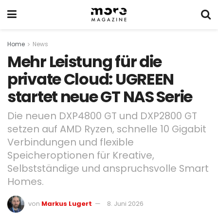
Home
News
Mehr Leistung für die
private Cloud: UGREEN
startet neue GT NAS Serie
Die neuen DXP4800 GT und DXP2800 GT
setzen auf AMD Ryzen, schnelle 10 Gigabit
Verbindungen und flexible
Speicheroptionen für Kreative,
Selbstständige und anspruchsvolle Smart
Homes.
von
Markus Lugert
8. Juni 2026