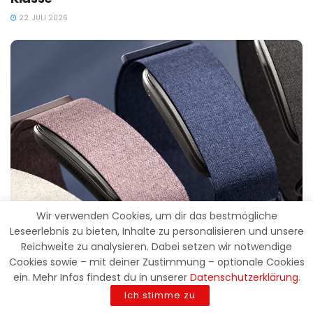
22. JULI 2026
Wir verwenden Cookies, um dir das bestmögliche
Leseerlebnis zu bieten, Inhalte zu personalisieren und unsere
NEWS
Reichweite zu analysieren. Dabei setzen wir notwendige
Cookies sowie – mit deiner Zustimmung – optionale Cookies
Angriff auf Whoop und Co.: Garmin enthüllt
ein. Mehr Infos findest du in unserer
Datenschutzerklärung
.
das CIRQA Smart Band
Ich stimme zu
21. JULI 2026