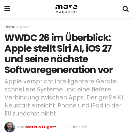
Home
News
WWDC 26 im Überblick:
Apple stellt Siri AI, iOS 27
und seine nächste
Softwaregeneration vor
Apple verspricht intelligentere Geräte,
schnellere Systeme und eine tiefere
Verbindung zwischen Apps. Der große KI
Neustart erreicht iPhone und iPad in der
EU zunächst nicht.
von
Markus Lugert
9. Juni 2026