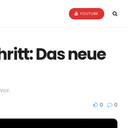
YOUTUBE
itt: Das neue
vor.
0
0