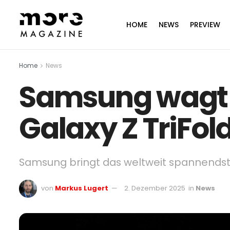
HOME
NEWS
PREVIEW
Home
News
Samsung wagt d
Galaxy Z TriFol
Samsung bringt das weltweit spannendste
von
Markus Lugert
2. Dezember 2025
in
News