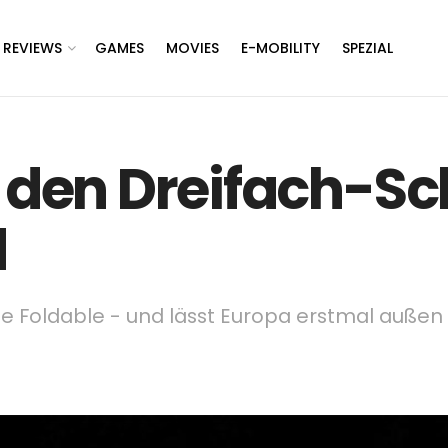
REVIEWS
GAMES
MOVIES
E-MOBILITY
SPEZIAL
en Dreifach-Schr
d
 Foldable - und lässt Europa erstmal außen 