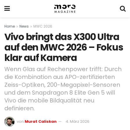
Home
News
MWC 2026
Vivo bringt das X300 Ultra
auf den MWC 2026 – Fokus
klar auf Kamera
Wenn Glas auf Rechenpower trifft: Durch
die Kombination aus APO-zertifizierten
Zeiss-Optiken, 200-Megapixel-Sensoren
und dem Snapdragon 8 Elite Gen 5 will
Vivo die mobile Bildqualität neu
definieren.
von
Murat Caliskan
4. März 2026