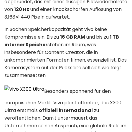
abgerundet, das mit einer flüssigen Bildwiederholrate
von
120 Hz
und einer knackscharfen Auflösung von
3.168
×
1.440
Pixeln aufwartet
.
In Sachen Speicherkapazität geht vivo keine
Kompromisse ein: Bis zu
16 GB RAM
und bis zu
1 TB
interner Speicher
stehen im Raum, was
insbesondere für Content Creator, die in
unkomprimierten Formaten filmen, essenziell ist
.
Das
Kamerasystem auf der Rückseite soll sich wie folgt
zusammensetzen
:
Besonders spannend für den
europäischen Markt: Vivo plant offenbar, das X300
Ultra erstmals
offiziell international
zu
veröffentlichen
.
Damit untermauert das
Unternehmen seinen Anspruch, eine globale Rolle im