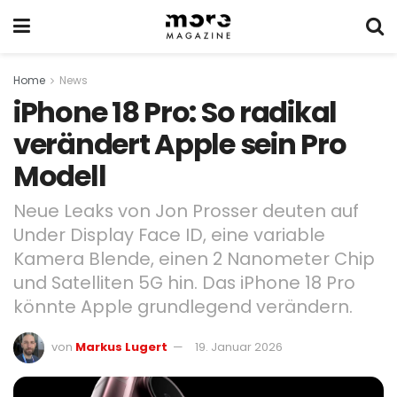
Home
News
iPhone 18 Pro: So radikal
verändert Apple sein Pro
Modell
Neue Leaks von Jon Prosser deuten auf
Under Display Face ID, eine variable
Kamera Blende, einen 2 Nanometer Chip
und Satelliten 5G hin. Das iPhone 18 Pro
könnte Apple grundlegend verändern.
von
Markus Lugert
19. Januar 2026