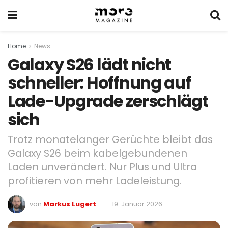
Home
News
Galaxy S26 lädt nicht
schneller: Hoffnung auf
Lade-Upgrade zerschlägt
sich
Trotz monatelanger Gerüchte bleibt das
Galaxy S26 beim kabelgebundenen
Laden unverändert. Nur Plus und Ultra
profitieren von mehr Ladeleistung.
von
Markus Lugert
19. Januar 2026