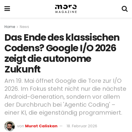
Home
News
Das Ende des klassischen
Codens? Google I/O 2026
zeigt die autonome
Zukunft
Am 19. Mai öffnet Google die Tore zur I/O
2026. Im Fokus steht nicht nur die nächste
Android-Generation, sondern vor allem
der Durchbruch bei 'Agentic Coding' –
einer KI, die eigenständig programmiert.
von
Murat Caliskan
18. Februar 2026