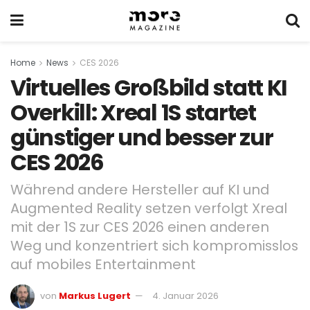
Home
News
CES 2026
Virtuelles Großbild statt KI
Overkill: Xreal 1S startet
günstiger und besser zur
CES 2026
Während andere Hersteller auf KI und
Augmented Reality setzen verfolgt Xreal
mit der 1S zur CES 2026 einen anderen
Weg und konzentriert sich kompromisslos
auf mobiles Entertainment
von
Markus Lugert
4. Januar 2026