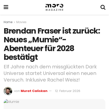
Home
Movies
Brendan Fraser ist zurück:
Neues „Mumie“-
Abenteuer für 2028
bestätigt
Elf Jahre nach dem missglückten Dark
Universe startet Universal einen neuen
Versuch. Inklusive Rachel Weisz!
von
Murat Caliskan
12. Februar 2026